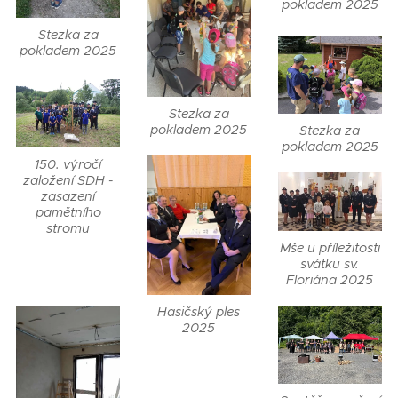
pokladem 2025
Stezka za
pokladem 2025
Stezka za
pokladem 2025
Stezka za
pokladem 2025
150. výročí
založení SDH -
zasazení
pamětního
stromu
Mše u příležitosti
svátku sv.
Floriána 2025
Hasičský ples
2025
Kompletní
Ukliďme Česko
hasičský sbor v
2025