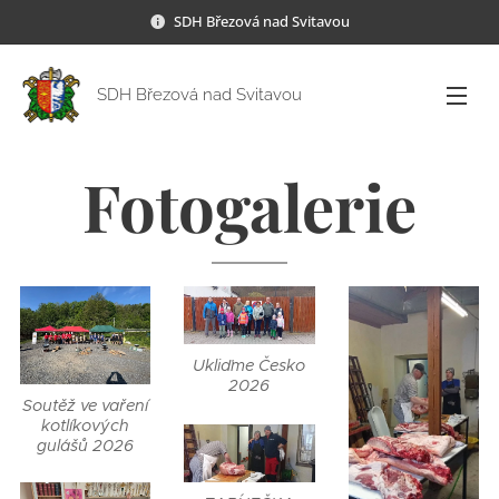
SDH Březová nad Svitavou
SDH Březová nad Svitavou
Fotogalerie
Ukliďme Česko
2026
Soutěž ve vaření
kotlíkových
gulášů 2026